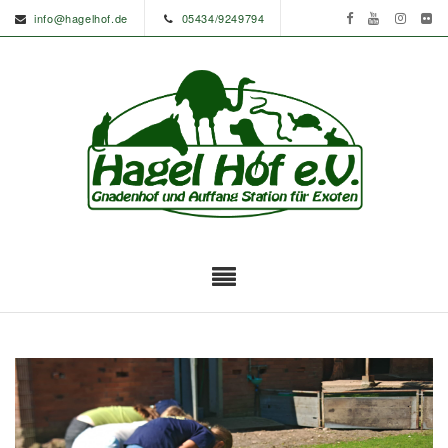
info@hagelhof.de
05434/9249794