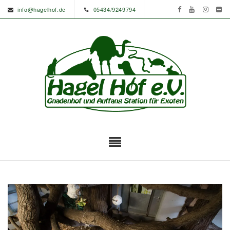
info@hagelhof.de
05434/9249794