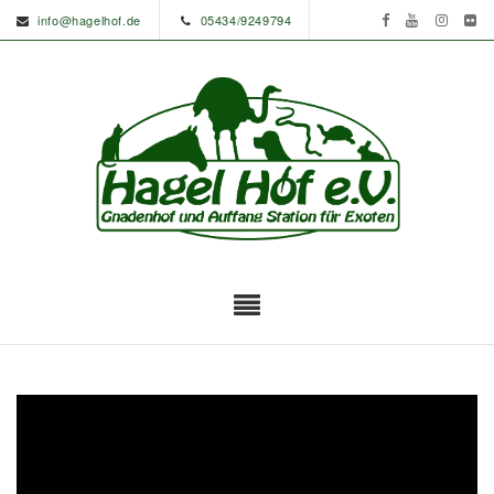
info@hagelhof.de
05434/9249794