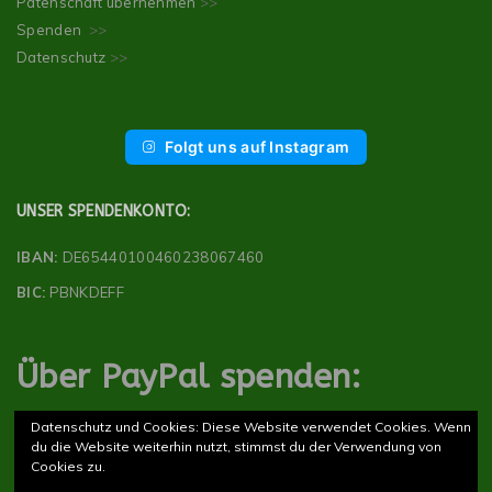
Patenschaft übernehmen
>>
Spenden
>>
Datenschutz
>>
Folgt uns auf Instagram
UNSER SPENDENKONTO:
IBAN:
DE65440100460238067460
BIC:
PBNKDEFF
Über PayPal spenden:
Datenschutz und Cookies: Diese Website verwendet Cookies. Wenn
du die Website weiterhin nutzt, stimmst du der Verwendung von
Cookies zu.