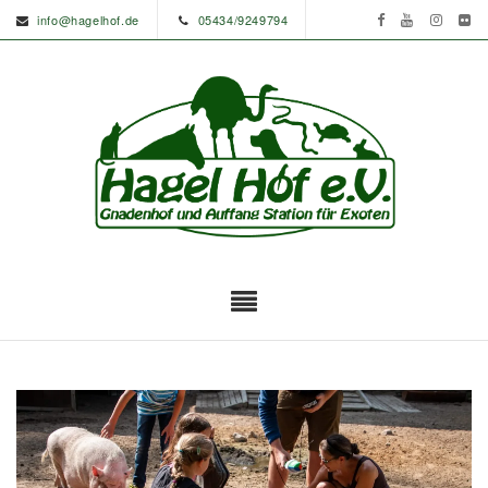
info@hagelhof.de
05434/9249794