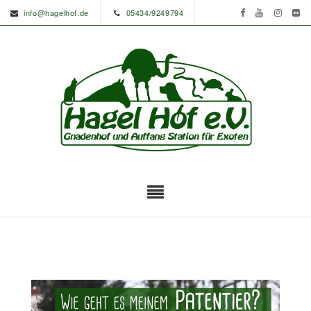
info@hagelhof.de
05434/9249794